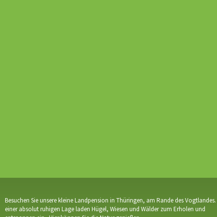
Über uns
>
Preisliste
Sehenswürdigkeiten
Galerie
Impressum
Besuchen Sie unsere kleine Landpension in Thüringen, am Rande des Vogtlandes. 
einer absolut ruhigen Lage laden Hügel, Wiesen und Wälder zum Erholen und