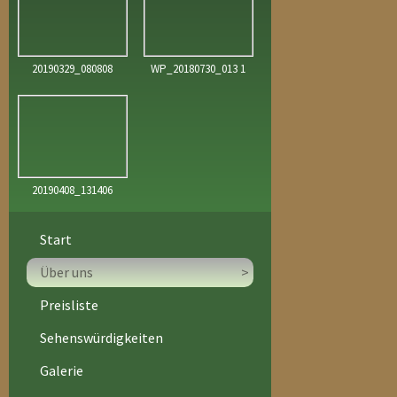
20190329_080808
WP_20180730_013 1
20190408_131406
Start
Über uns
>
Preisliste
Sehenswürdigkeiten
Galerie